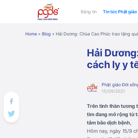
Bảng tin
Tin tức Phật giáo
Home
»
Blog
»
Hải Dương: Chùa Cao Phúc trao tặng quà 
Hải Dương:
cách ly y tế
Phật giáo Đời sốn
15/09/2021
Trên tinh thần tương t
tim đang mở rộng từ 
tâm bão dịch bệnh,
Hôm nay, ngày 15/9 c