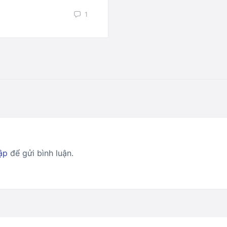
1
ập
để gửi bình luận.