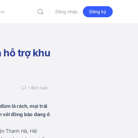
Đăng nhập
Đăng ký
More
options
 hỗ trợ khu
1
Bình luận
đùm lá rách, mọi trái
n với đồng bào đang ở
ện Thanh Hà, Hải