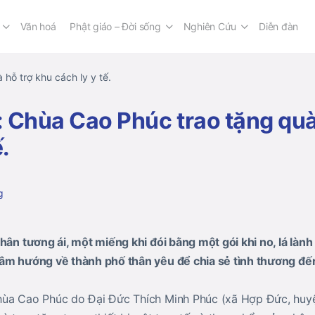
Văn hoá
Phật giáo – Đời sống
Nghiên Cứu
Diễn đàn
hỗ trợ khu cách ly y tế.
 Chùa Cao Phúc trao tặng quà
.
g
hân tương ái, một miếng khi đói bằng một gói khi no, lá lành 
tâm hướng về thành phố thân yêu để chia sẻ tình thương đế
hùa Cao Phúc do Đại Đức Thích Minh Phúc (xã Hợp Đức, huy