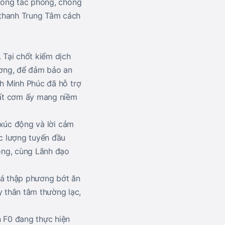
 công tác phòng, chống
thanh Trung Tâm cách
 Tại chốt kiểm dịch
ương, để đảm bảo an
ch Minh Phúc đã hỗ trợ
uất cơm ấy mang niềm
, xúc động và lời cảm
ực lượng tuyến đầu
đồng, cùng Lãnh đạo
oá thập phương bớt ăn
 thân tâm thường lạc,
n F0 đang thực hiện