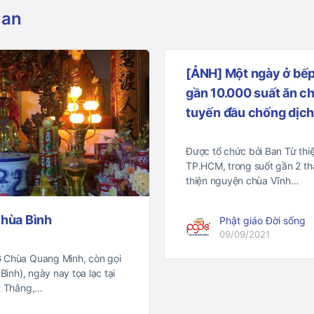
uan
[ẢNH] Một ngày ở bế
gần 10.000 suất ăn c
tuyến đầu chống dịc
Được tổ chức bởi Ban Từ thiệ
TP.HCM, trong suốt gần 2 t
thiện nguyện chùa Vĩnh…
chùa Bình
Phật giáo Đời sống
09/09/2021
hùa Quang Minh, còn gọi
Bình), ngày nay tọa lạc tại
ết Thắng,…