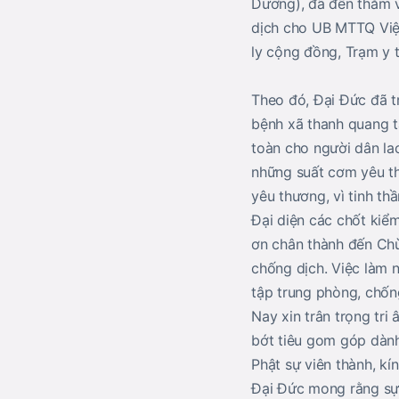
Dương), đã đến thăm và
dịch cho UB MTTQ Việ
ly cộng đồng, Trạm y 
Theo đó, Đại Đức đã tr
bệnh xã thanh quang t
toàn cho người dân lao
những suất cơm yêu t
yêu thương, vì tinh t
Đại diện các chốt kiểm
ơn chân thành đến Chùa
chống dịch. Việc làm n
tập trung phòng, chốn
Nay xin trân trọng tr
bớt tiêu gom góp dành
Phật sự viên thành, kí
Đại Đức mong rằng sự 