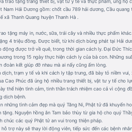
 trao tặng trang thiết bị, vật tư y tế và thực phẩm, ủng hộ
t Nam Hải Dương gồm: chốt cầu 789 hải dương, Cầu quang 
tế xã Thanh Quang huyện Thanh Hà .
ao tặng máy in, nước, sữa, trái cây và nhiều thực phẩm khác.
ặng 4 triệu đồng. Được biết, từ khi dịch bùng phát tại Hải d
 động được trở về quê, trong thời gian cách ly. Đại Đức Thí
hương trong 15 ngày thực hiện cách ly của bà con. Những s
hần đoàn kết giúp đỡ nhau mà ai nấy cũng ấm lòng.
 dịch, trạm y tế và khi cách ly tập trung, đã bày tỏ niềm vui
 Cao Phúc đã ủng hộ nhiều trang thiết bị, vật tư y tế cho l
ày thể hiện tình cảm, tinh thần trách nhiệm cao cả vì cộng 
g dịch bệnh.
i ân những tình cảm đẹp mà quý Tăng Ni, Phật tử đã khuyến h
 tặng. Nguyện hồng ân Tam bảo thùy từ gia hộ cho quý Thầy
nh chúc các quý Phật tử an vui trong thiện pháp.
hỗ trợ này sẽ thay lời động viên, tiếp sức đến các bệnh nhâ