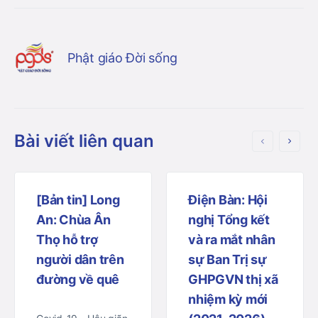
Phật giáo Đời sống
Bài viết liên quan
[Bản tin] Long
Điện Bàn: Hội
An: Chùa Ân
nghị Tổng kết
Thọ hỗ trợ
và ra mắt nhân
người dân trên
sự Ban Trị sự
đường về quê
GHPGVN thị xã
nhiệm kỳ mới