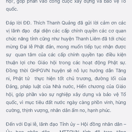
hội”, góp phần vào công cuộc xây dựng và bảo vệ Tổ
quốc.
Đáp lời ĐĐ. Thích Thanh Quảng đã gửi lời cảm ơn các
vị lãnh đạo đại diện các cấp chính quyền các cơ quan
chức năng tỉnh cũng như huyện Thanh Liêm đã tới chúc
mừng Đại lễ Phật đản, mong muốn tiếp tục nhận được
sự quan tâm của các cấp chính quyền tạo điều kiện
thuận lợi cho Giáo hội trong các hoạt động Phật sự.
Đồng thời GHPGVN huyện sẽ nỗ lực hướng dẫn Tăng
ni, Phật tử thực hiện tốt chủ trương, đường lối của
Đảng, pháp luật của Nhà nước, Hiến chương của Giáo
hội, góp phần vào sự nghiệp xây dựng và bảo vệ Tổ
quốc, vì mục tiêu đất nước ngày càng phồn vinh, hùng
cường, thịnh vượng, nhân dân ấm no, hạnh phúc.
Đến với Đại lễ, lãnh đạo Tỉnh ủy – Hội đồng nhân dân –
Ủy ban nhân dân – MTTQVN tỉnh đã trao tặng