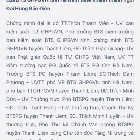
của BTS GHPGVN tỉnh Hà Nam và lễ khánh thành ngôi
Đại Hùng Bảo Điện.
Chứng minh đại lễ có TT.Thích Thanh Viên – UV ban
kiểm soát TƯ GHPGVN, Phó trưởng BTS kiêm trưởng
ban kiểm soát BTS GHPGVN tỉnh, chứng minh BTS
GHPGVN huyện Thanh Liêm; ĐĐ.Thích Giác Quang- UV
ban Phật giáo Quốc tế TƯ GHPG Việt Nam, UV TT
kiêm trưởng ban PG Quốc tế BTS PG tỉnh Hà Nam,
Trưởng BTS PG huyện Thanh Liêm; SC.Thích Đàm
Phương – UVTT phó VP BTS GHPGVN tỉnh Hà Nam,
phó ban TTGHPGVN huyện Thanh Liêm; ĐĐ.Thích Minh
Đức – UV Thường trực, Phó BTSPG huyện Thanh Liêm;
ĐĐ.Thích Thanh Hưng – UV Thường trực, Chánh Thư ký
BTSPG huyện Thanh Liêm; SC. Thích Minh Huyền – UV
thường trực, Phó Thư ký Chánh Văn phòng BTSPG
huyện Thanh Liêm cùng Chư tôn đức Tăng Ni trong và