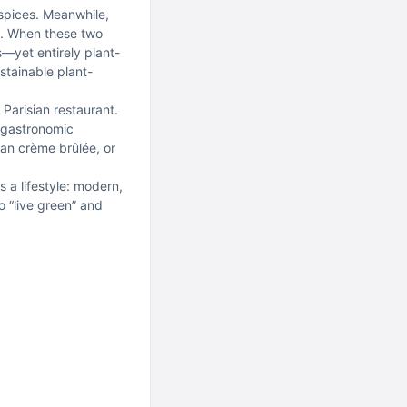
 spices. Meanwhile,
on. When these two
—yet entirely plant-
stainable plant-
 Parisian restaurant.
w gastronomic
an crème brûlée, or
s a lifestyle: modern,
to “live green” and