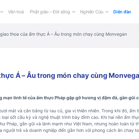
Văn hoá
Phật giáo – Đời sống
Nghiên Cứu
Diễn đàn
giao thoa của ẩm thực Á – Âu trong món chay cùng Monvegan
 thực Á – Âu trong món chay cùng Monveg
lãng mạn tinh tế của ẩm thực Pháp gặp gỡ hương vị đậm đà, gần gũi 
ươi mát và cân bằng từ rau củ, gia vị thiên nhiên. Trong khi đó, ẩm
g loại sốt cầu kỳ và nghệ thuật trình bày đỉnh cao. Khi hai nền ẩm th
hư Pháp, gần gũi và lành mạnh như Việt Nam, nhưng hoàn toàn từ th
a người trẻ và doanh nghiệp đến gần hơn với phong cách ăn chay toà