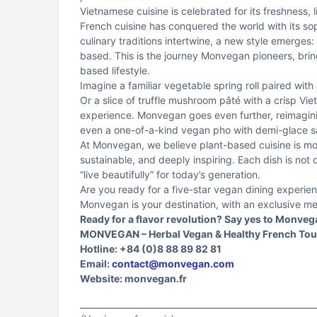
Vietnamese cuisine is celebrated for its freshness,
French cuisine has conquered the world with its so
culinary traditions intertwine, a new style emerg
based. This is the journey Monvegan pioneers, brin
based lifestyle.
Imagine a familiar vegetable spring roll paired wit
Or a slice of truffle mushroom pâté with a crisp V
experience. Monvegan goes even further, reimagini
even a one-of-a-kind vegan pho with demi-glace s
At Monvegan, we believe plant-based cuisine is more 
sustainable, and deeply inspiring. Each dish is not o
“live beautifully” for today’s generation.
Are you ready for a five-star vegan dining exper
Monvegan is your destination, with an exclusive men
Ready for a flavor revolution? Say yes to Monve
MONVEGAN – Herbal Vegan & Healthy French To
Hotline: +84 (0)8 88 89 82 81
Email:
contact@monvegan.com
Website: monvegan.fr
_______________________________________________________