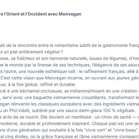
re l’Orient et l’Occident avec Monvegan
ait de la rencontre entre le romantisme subtil de la gastronomie frança
s un plat entièrement végétal ?
esse, sa fraîcheur et son harmonie naturelle, issues de légumes, d’he
ne le monde par la finesse de ses techniques, l’élégance de ses sauces
l’autre, une nouvelle esthétique naît : le raffinement français, allié à l
 C’est cette vision que Monvegan incarne, en ouvrant aux jeunes gén
e, à la fois global, raffiné et durable.
cié à une béchamel onctueuse, se métamorphosant en une création 
, servi avec une baguette vietnamienne croustillante, transformant le
gan réinvente les classiques européens avec des ingrédients vietn
 ou un Phở inédit, sublimé par une sauce demi-glace 100 % végétale.
cte de se nourrir. Elle devient un manifeste : un choix de santé — r
e moderne, durable et profondément inspirant. Chaque plat est une œ
ns d’une génération qui souhaite à la fois “vivre vert” et “vivre beau”.
tal cinq étoiles, où la grâce française et l’âme vietnamienne s’unisse