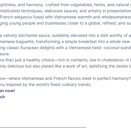
 lightness, and harmony, crafted from vegetables, herbs, and natural
phisticated techniques, elaborate sauces, and artistry in presentati
es: French elegance fused with Vietnamese warmth and wholesomeness
ging young people and businesses closer to a global, refined, and su
h a velvety béchamel sauce, suddenly elevated into a dish worthy of a
ietnamese baguette, transforming a simple breakfast into a whole ne
ng classic European delights with a Vietnamese twist: coconut–pand
auce.
than just a healthy choice—rich in nutrients, low in cholesterol—it i
nly delicious but also plated like a work of art, satisfying the desire 
ience—where Vietnamese and French flavors meet in perfect harmony?
u inspired by the world’s finest culinary trends.
gan now!
uch
__________________________________________________