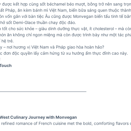
y được kết hợp cùng sốt béchamel béo mượt, bỗng trở nên sang tr
chất Pháp, ăn kèm bánh mì Việt Nam, biến bữa sáng quen thuộc thành
n vốn gắn với bàn tiệc Âu cũng được Monvegan biến tấu tinh tế bằn
 Phở sốt Demi-Glace thuần chay độc đáo.
 tốt cho sức khỏe – giàu dinh dưỡng thực vật, ít cholesterol – mà c
món ăn không chỉ ngon miệng mà còn được trình bày như một tác ph
 hệ trẻ.
ay – nơi hương vị Việt Nam và Pháp giao hòa hoàn hảo?
ực đơn độc quyền lấy cảm hứng từ xu hướng ẩm thực đỉnh cao này.
!
 Touch
__________________________________________________
t–West Culinary Journey with Monvegan
efined romance of French cuisine met the bold, comforting flavors o