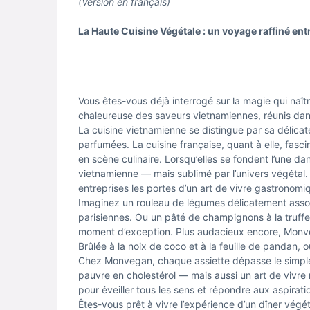
(Version en français)
La Haute Cuisine Végétale : un voyage raffiné ent
Vous êtes-vous déjà interrogé sur la magie qui naîtr
chaleureuse des saveurs vietnamiennes, réunis dan
La cuisine vietnamienne se distingue par sa délicat
parfumées. La cuisine française, quant à elle, fasci
en scène culinaire. Lorsqu’elles se fondent l’une dans 
vietnamienne — mais sublimé par l’univers végétal.
entreprises les portes d’un art de vivre gastronomiqu
Imaginez un rouleau de légumes délicatement asso
parisiennes. Ou un pâté de champignons à la truffe
moment d’exception. Plus audacieux encore, Monve
Brûlée à la noix de coco et à la feuille de pandan,
Chez Monvegan, chaque assiette dépasse le simple a
pauvre en cholestérol — mais aussi un art de vivr
pour éveiller tous les sens et répondre aux aspiratio
Êtes-vous prêt à vivre l’expérience d’un dîner végé