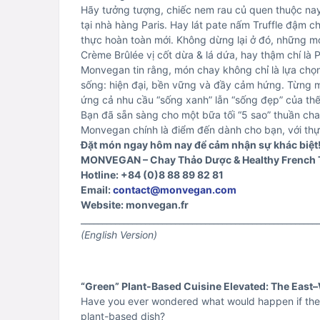
Hãy tưởng tượng, chiếc nem rau củ quen thuộc na
tại nhà hàng Paris. Hay lát pate nấm Truffle đậm 
thực hoàn toàn mới. Không dừng lại ở đó, những mó
Crème Brûlée vị cốt dừa & lá dứa, hay thậm chí là
Monvegan tin rằng, món chay không chỉ là lựa chọn
sống: hiện đại, bền vững và đầy cảm hứng. Từng 
ứng cả nhu cầu “sống xanh” lẫn “sống đẹp” của thế
Bạn đã sẵn sàng cho một bữa tối “5 sao” thuần ch
Monvegan chính là điểm đến dành cho bạn, với th
Đặt món ngay hôm nay để cảm nhận sự khác biệt
MONVEGAN – Chay Thảo Dược & Healthy French
Hotline: +84 (0)8 88 89 82 81
Email:
contact@monvegan.com
Website: monvegan.fr
_______________________________________________________
(English Version)
“Green” Plant-Based Cuisine Elevated: The Eas
Have you ever wondered what would happen if the r
plant-based dish?