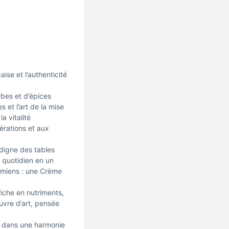
ise et l’authenticité
rbes et d’épices
 et l’art de la mise
a vitalité
érations et aux
digne des tables
 quotidien en un
amiens : une Crème
iche en nutriments,
uvre d’art, pensée
nt dans une harmonie