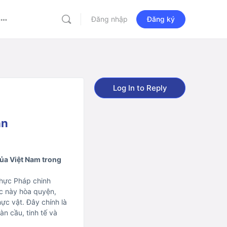
Đăng nhập
Đăng ký
More
options
Log In to Reply
an
của Việt Nam trong
 thực Pháp chinh
ực này hòa quyện,
ực vật. Đây chính là
n cầu, tinh tế và