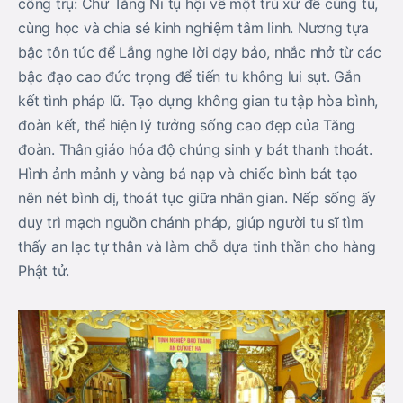
công trụ: Chư Tăng Ni tụ hội về một trú xứ để cùng tu,
cùng học và chia sẻ kinh nghiệm tâm linh. Nương tựa
bậc tôn túc để Lắng nghe lời dạy bảo, nhắc nhở từ các
bậc đạo cao đức trọng để tiến tu không lui sụt. Gắn
kết tình pháp lữ. Tạo dựng không gian tu tập hòa bình,
đoàn kết, thể hiện lý tưởng sống cao đẹp của Tăng
đoàn. Thân giáo hóa độ chúng sinh y bát thanh thoát.
Hình ảnh mảnh y vàng bá nạp và chiếc bình bát tạo
nên nét bình dị, thoát tục giữa nhân gian. Nếp sống ấy
duy trì mạch nguồn chánh pháp, giúp người tu sĩ tìm
thấy an lạc tự thân và làm chỗ dựa tinh thần cho hàng
Phật tử.