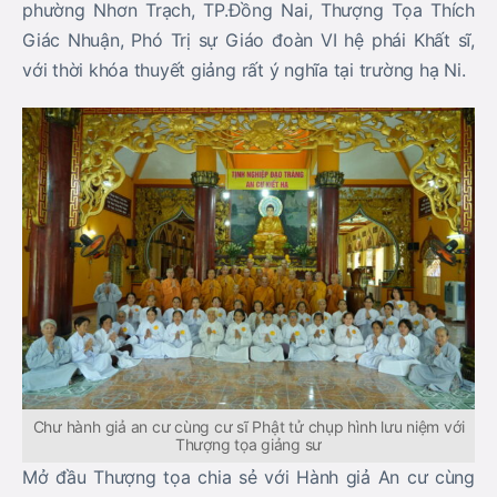
phường Nhơn Trạch, TP.Đồng Nai, Thượng Tọa Thích
Giác Nhuận, Phó Trị sự Giáo đoàn VI hệ phái Khất sĩ,
với thời khóa thuyết giảng rất ý nghĩa tại trường hạ Ni.
Chư hành giả an cư cùng cư sĩ Phật tử chụp hình lưu niệm với
Thượng tọa giảng sư
Mở đầu Thượng tọa chia sẻ với Hành giả An cư cùng