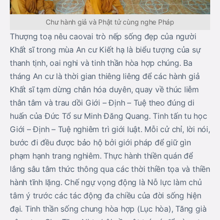
Chư hành giả và Phật tử cùng nghe Pháp
Thượng toạ nêu caovai trò nếp sống đẹp của người
Khất sĩ trong mùa An cư Kiết hạ là biểu tượng của sự
thanh tịnh, oai nghi và tinh thần hòa hợp chúng. Ba
tháng An cư là thời gian thiêng liêng để các hành giả
Khất sĩ tạm dừng chân hóa duyên, quay về thúc liễm
thân tâm và trau dồi Giới – Định – Tuệ theo đúng di
huấn của Đức Tổ sư Minh Đăng Quang. Tinh tấn tu học
Giới – Định – Tuệ nghiêm trì giới luật. Mỗi cử chỉ, lời nói,
bước đi đều được bảo hộ bởi giới pháp để giữ gìn
phạm hạnh trang nghiêm. Thực hành thiền quán để
lắng sâu tâm thức thông qua các thời thiền tọa và thiền
hành tĩnh lặng. Chế ngự vọng động là Nỗ lực làm chủ
tâm ý trước các tác động đa chiều của đời sống hiện
đại. Tinh thần sống chung hòa hợp (Lục hòa), Tăng già