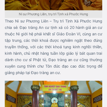
Ni sư Phương Liên, trụ trì Tịnh xá Phước Hưng
Theo Ni sư Phương Liên – Trụ trì Tịnh Xá Phước Hưng
chia sẻ: Đạo tràng An cư tịnh xá có 20 hành giả an cư
thuộc Ni giới hệ phái khất sĩ Giáo Đoàn VI, cùng an cư
tập trung, các thời khoá được nghiêm ngặt theo đúng
truyền thống, với các thời khoá tụng kinh nghồi thiền,
kinh hành, chủ nhật hàng tuần lớp giáo lý bát quan trai
dành cho cư sĩ Phật tử, Đạo tràng an cư cũng thường
xuyên cung thỉnh chư Tôn đức đạo cao đức trọng để
giảng pháp tại Đạo tràng an cư.