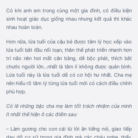
Có khi anh em trong cùng một gia đình, có điều kiện
sinh hoạt giáo dục giống nhau nhưng kết quả thì khác
nhau hoàn toàn.
Hơn nữa, lứa tuổi của cậu bé được tâm lý học xếp vào
lứa tuổi bắt đầu nổi loạn, thân thể phát triển nhanh hơn
trí não nên hơi mất cân bằng, dễ bộc phát, thích bắt
chước người lớn…nhất là tâm lí không được quân bình.
Lứa tuổi này là lứa tuổi dễ có cơ hội hư nhất. Cha mẹ
nên hiểu rõ tâm lý từng lứa tuổi mới có cách điều chỉnh
phù hợp.
Có lẽ những bậc cha mẹ làm tốt trách nhiệm của mình
ít nhất thể hiện ở các điểm sau:
– Làm gương cho con cái từ lời ăn tiếng nói, giao tiếp
dạy dỗ cư xử trong gia đình mà các cháu nghe, thấy.