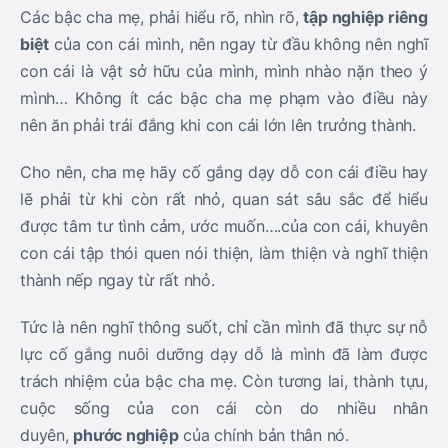
Các bậc cha mẹ, phải hiểu rõ, nhìn rõ,
tập nghiệp riêng
biệt
của con cái mình, nên ngay từ đầu không nên nghĩ
con cái là vật sở hữu của mình, mình nhào nặn theo ý
mình… Không ít các bậc cha mẹ phạm vào điều này
nên ăn phải trái đắng khi con cái lớn lên trưởng thành.
Cho nên, cha mẹ hãy cố gắng dạy dỗ con cái điều hay
lẽ phải từ khi còn rất nhỏ, quan sát sâu sắc để hiểu
được tâm tư tình cảm, ước muốn….của con cái, khuyên
con cái tập thói quen nói thiện, làm thiện và nghĩ thiện
thành nếp ngay từ rất nhỏ.
Tức là nên nghĩ thông suốt, chỉ cần mình đã thực sự nỗ
lực cố gắng nuôi dưỡng dạy dỗ là mình đã làm được
trách nhiệm của bậc cha mẹ. Còn tương lai, thành tựu,
cuộc sống của con cái còn do nhiều nhân
duyên,
phước nghiệp
của chính bản thân nó.