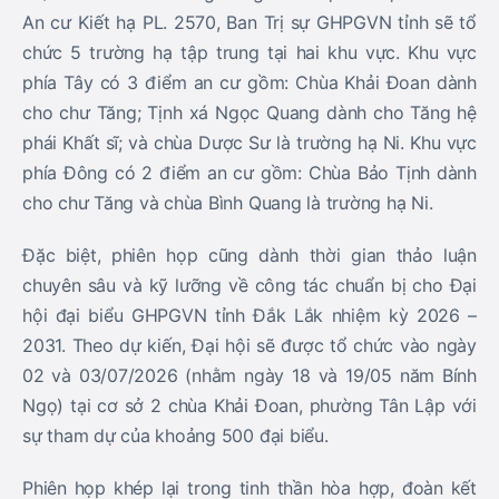
An cư Kiết hạ PL. 2570, Ban Trị sự GHPGVN tỉnh sẽ tổ
chức 5 trường hạ tập trung tại hai khu vực. Khu vực
phía Tây có 3 điểm an cư gồm: Chùa Khải Đoan dành
cho chư Tăng; Tịnh xá Ngọc Quang dành cho Tăng hệ
phái Khất sĩ; và chùa Dược Sư là trường hạ Ni. Khu vực
phía Đông có 2 điểm an cư gồm: Chùa Bảo Tịnh dành
cho chư Tăng và chùa Bình Quang là trường hạ Ni.
Đặc biệt, phiên họp cũng dành thời gian thảo luận
chuyên sâu và kỹ lưỡng về công tác chuẩn bị cho Đại
hội đại biểu GHPGVN tỉnh Đắk Lắk nhiệm kỳ 2026 –
2031. Theo dự kiến, Đại hội sẽ được tổ chức vào ngày
02 và 03/07/2026 (nhằm ngày 18 và 19/05 năm Bính
Ngọ) tại cơ sở 2 chùa Khải Đoan, phường Tân Lập với
sự tham dự của khoảng 500 đại biểu.
Phiên họp khép lại trong tinh thần hòa hợp, đoàn kết