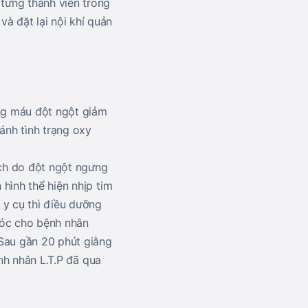
từng thành viên trong
 đặt lại nội khí quản
ong máu đột ngột giảm
ánh tình trạng oxy
ịch do đột ngột ngưng
hình thể hiện nhịp tim
 y cụ thì điều dưỡng
óc cho bệnh nhân
 Sau gần 20 phút giằng
ệnh nhân L.T.P đã qua