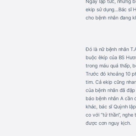
Ngay lập tức, những b
ekip sử dụng…Bác sĩ H
cho bệnh nhân đang k
Đó là nữ bệnh nhân T.
buộc êkíp của BS Hương
trong máu quá thấp, b
Trước đó khoảng 10 ph
tim. Cả ekip cũng nha
của bệnh nhân đã đập 
báo bệnh nhân A cần 
khác, bác sĩ Quỳnh lậ
co với “tử thần”, nghe
được cơn nguy kịch.