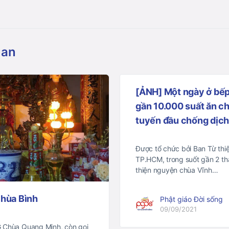
uan
[ẢNH] Một ngày ở bế
gần 10.000 suất ăn c
tuyến đầu chống dịc
Được tổ chức bởi Ban Từ thiệ
TP.HCM, trong suốt gần 2 t
thiện nguyện chùa Vĩnh…
chùa Bình
Phật giáo Đời sống
09/09/2021
hùa Quang Minh, còn gọi