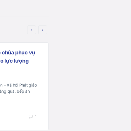
p chùa phục vụ
ho lực lượng
h
n – Xã hội Phật giáo
háng qua, bếp ăn
Cầu nguyện hay cầu xin
1
Đạo Phật là đạo của tình thương và t