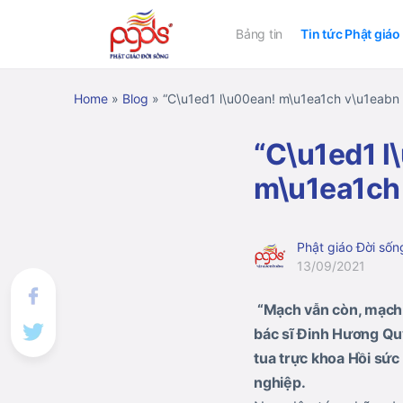
Bảng tin
Tin tức Phật giáo
Home
»
Blog
»
“C\u1ed1 l\u00ean! m\u1ea1ch v\u1eabn
“C\u1ed1 l
m\u1ea1ch
Phật giáo Đời sốn
13/09/2021
“Mạch vẫn còn, mạch vẫ
bác sĩ Đinh Hương Qu
tua trực khoa Hồi sức 
nghiệp.