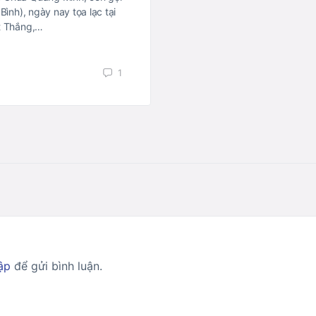
Bình), ngày nay tọa lạc tại
ết Thắng,…
1
ập
để gửi bình luận.