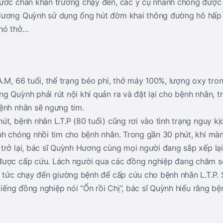
ước chân khẩn trương chạy đến, các y cụ nhanh chóng được 
ương Quỳnh sử dụng ống hút đờm khai thông đường hô hấp và
hó thở…
A.M, 66 tuổi, thể trạng béo phì, thở máy 100%, lượng oxy tr
 Quỳnh phải rút nội khí quản ra và đặt lại cho bệnh nhân, tr
ệnh nhân sẽ ngưng tim.
út, bệnh nhân L.T.P (80 tuổi) cũng rơi vào tình trạng nguy k
nh chóng nhồi tim cho bệnh nhân. Trong gần 30 phút, khi màn 
trở lại, bác sĩ Quỳnh Hương cùng mọi người đang sắp xếp lại
được cấp cứu. Lách người qua các đồng nghiệp đang chăm s
p tức chạy đến giường bệnh để cấp cứu cho bệnh nhân L.T.P.
 tiếng đồng nghiệp nói “Ổn rồi Chị”, bác sĩ Quỳnh hiểu rằng b