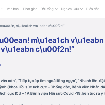
Văn hoá
Phật giáo – Đời sống
Nghiên Cứu
Diễn đàn
 c\u00f2n, m\u1ea1ch v\u1eabn c\u00f2n!”
\u00ean! m\u1ea1ch v\u1eabn
 v\u1eabn c\u00f2n!”
g
n còn”, “Tiếp tục ép tim ngoài lồng ngực”, “Nhanh lên, đặt 
ỳnh (khoa Hồi sức tích cực – Chống độc, Bệnh viện Nhân dâ
tích cực ICU – 1A Bệnh viện Hồi sức Covid -19, liên tục ra y