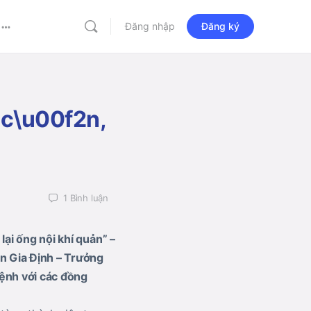
Đăng nhập
Đăng ký
More
options
 c\u00f2n,
1
Bình luận
lại ống nội khí quản” –
n Gia Định – Trưởng
 lệnh với các đồng