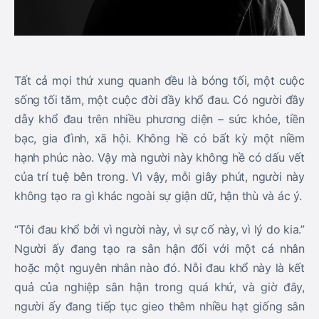
Tất cả mọi thứ xung quanh đều là bóng tối, một cuộc
sống tối tăm, một cuộc đời đầy khổ đau. Có người đầy
dẫy khổ đau trên nhiều phương diện – sức khỏe, tiền
bạc, gia đình, xã hội. Không hề có bất kỳ một niềm
hạnh phúc nào. Vậy mà người này không hề có dấu vết
của trí tuệ bên trong. Vì vậy, mỗi giây phút, người này
không tạo ra gì khác ngoài sự giận dữ, hận thù và ác ý.
“Tôi đau khổ bởi vì người này, vì sự cố này, vì lý do kia.”
Người ấy đang tạo ra sân hận đối với một cá nhân
hoặc một nguyên nhân nào đó. Nỗi đau khổ này là kết
quả của nghiệp sân hận trong quá khứ, và giờ đây,
người ấy đang tiếp tục gieo thêm nhiều hạt giống sân