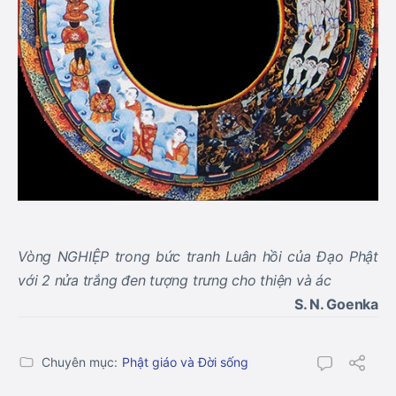
Vòng NGHIỆP trong bức tranh Luân hồi của Đạo Phật
với 2 nửa trắng đen tượng trưng cho thiện và ác
S. N. Goenka
Chuyên mục:
Phật giáo và Đời sống