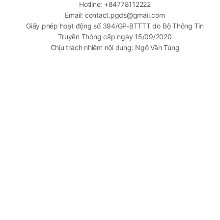
Hotline: +84778112222
Email: contact.pgds@gmail.com
Giấy phép hoạt động số 394/GP-BTTTT do Bộ Thông Tin
Truyền Thông cấp ngày 15/09/2020
Chịu trách nhiệm nội dung: Ngô Văn Tùng