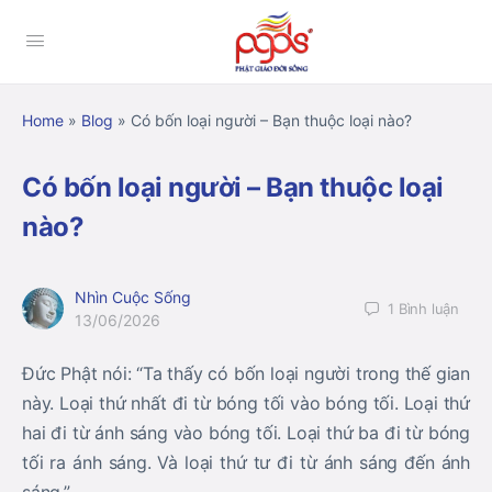
Home
»
Blog
»
Có bốn loại người – Bạn thuộc loại nào?
Có bốn loại người – Bạn thuộc loại
nào?
Nhìn Cuộc Sống
1
Bình luận
13/06/2026
Đức Phật nói: “Ta thấy có bốn loại người trong thế gian
này. Loại thứ nhất đi từ bóng tối vào bóng tối. Loại thứ
hai đi từ ánh sáng vào bóng tối. Loại thứ ba đi từ bóng
tối ra ánh sáng. Và loại thứ tư đi từ ánh sáng đến ánh