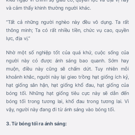
và cảm thấy khinh thường người khác.
“Tất cả những người nghèo này đều vô dụng. Ta rất
thông minh; Ta có rất nhiều tiền, chức vụ cao, quyền
lực, địa vị.”
Nhờ một số nghiệp tốt của quá khứ, cuộc sống của
người này có được ánh sáng bao quanh. Sớm hay
muộn, điều này cũng sẽ chấm dứt. Tuy nhiên mỗi
khoảnh khắc, người này lại gieo trồng hạt giống ích kỷ,
hạt giống sân hận, hạt giống khổ đau, hạt giống của
bóng tối. Những hạt giống tiêu cực này sẽ dẫn đến
bóng tối trong tương lai, khổ đau trong tương lai. Vì
vậy, người này đang đi từ ánh sáng vào bóng tối.
3. Từ bóng tối ra ánh sáng: