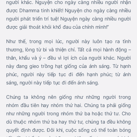
người khác. Nguyện cho ngày càng nhiều người nhận
được Dhamma tinh khiết! Nguyện cho ngày càng nhiều
người phát triển trí tuệ! Nguyện ngày càng nhiều người
được giải thoát khỏi khổ đau của chính mình!”
Như thế, trong mọi lúc, người này luôn tạo ra tình
thương, lòng từ bi và thiện chí. Tất cả mọi hành động –
thân, khẩu và ý – đều vì lợi ích của người khác. Người
này đang gieo trồng hạt giống của ánh sáng. Từ hạnh
phúc, người này tiếp tục đi đến hạnh phúc; từ ánh
sáng, người này tiếp tục đi đến ánh sáng.
Chúng ta không nên giống như những người trong
nhóm đầu tiên hay nhóm thứ hai. Chúng ta phải giống
như những người trong nhóm thứ ba hoặc thứ tư. Cho
dù thuộc nhóm thứ ba hay thứ tư, chúng ta đều không
quyết định được. Đôi khi, cuộc sống có thể toàn bóng