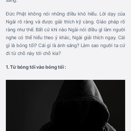
sáng.”
Đức Phật không nói những điều khó hiểu. Lời dạy của
Ngài rõ ràng và được giải thích kỹ càng. Giáo pháp rõ
ràng như thế. Bất cứ khi nào Ngài nói điều gì làm người
nghe có thể hiểu theo ý khác, Ngài giải thích ngay. Cái
gì là bóng tối? Cái gì là ánh sáng? Làm sao người ta cứ
đi từ chỗ này tới chỗ kia?
1. Từ bóng tối vào bóng tối :