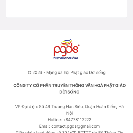
© 2026 - Mạng xã hội Phật giáo Đời sống
CÔNG TY CỔ PHẦN TRUYỀN THÔNG VĂN HOÁ PHẬT GIÁO
ĐỜI SỐNG
VP Đại diện: Số 46 Trương Hán Siêu, Quận Hoàn Kiếm, Hà
Nội
Hotline: +84778112222
Email: contact.pgds@gmail.com
Giấy phép hoạt động số 394/GP-BTTTT do Bộ Thông Tin