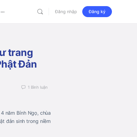
Đăng nhập
Đăng ký
More
options
ư trang
Phật Đản
1
Bình luận
 4 năm Bính Ngọ, chùa
ật đản sinh trong niềm