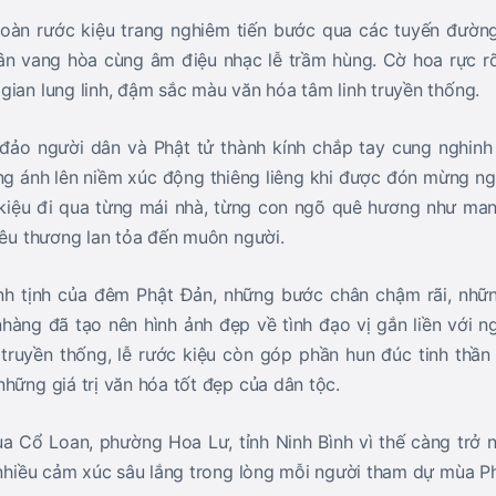
đoàn rước kiệu trang nghiêm tiến bước qua các tuyến đường
ân vang hòa cùng âm điệu nhạc lễ trầm hùng. Cờ hoa rực rỡ
gian lung linh, đậm sắc màu văn hóa tâm linh truyền thống.
đảo người dân và Phật tử thành kính chắp tay cung nghinh
ng ánh lên niềm xúc động thiêng liêng khi được đón mừng ng
kiệu đi qua từng mái nhà, từng con ngõ quê hương như man
 yêu thương lan tỏa đến muôn người.
nh tịnh của đêm Phật Đản, những bước chân chậm rãi, nh
nhàng đã tạo nên hình ảnh đẹp về tình đạo vị gắn liền với 
nh truyền thống, lễ rước kiệu còn góp phần hun đúc tinh thần
hững giá trị văn hóa tốt đẹp của dân tộc.
a Cổ Loan, phường Hoa Lư, tỉnh Ninh Bình vì thế càng trở n
i nhiều cảm xúc sâu lắng trong lòng mỗi người tham dự mùa P