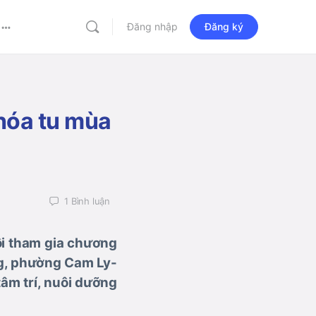
Đăng nhập
Đăng ký
More
options
hóa tu mùa
1
Bình luận
ội tham gia chương
ng, phường Cam Ly-
tâm trí, nuôi dưỡng