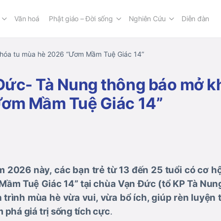
Văn hoá
Phật giáo – Đời sống
Nghiên Cứu
Diễn đàn
hóa tu mùa hè 2026 “Ươm Mầm Tuệ Giác 14”
Đức- Tà Nung thông báo mở k
Ươm Mầm Tuệ Giác 14”
2026 này, các bạn trẻ từ 13 đến 25 tuổi có cơ h
 Mầm Tuệ Giác 14” tại chùa Vạn Đức (tổ KP Tà Nu
 trình mùa hè vừa vui, vừa bổ ích, giúp rèn luyện 
phá giá trị sống tích cực
.