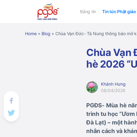
Bảng tin
Tin tức Phật giáo
Home
»
Blog
»
Chùa Vạn Đức- Tà Nung thông báo mở k
Chùa Vạn 
hè 2026 “
Khánh Hưng
08/04/2026
PGĐS- Mùa hè năm 
trình tu học “Ươm
Đà Lạt) – một hành
nhân cách và khám 