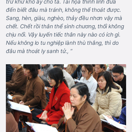
trừ khử khổ ấy cho ta. Tai họa thình lình đưa
đến biết đâu mà tránh, không thể thoát được.
Sang, hèn, giàu, nghèo, thảy đều nhơn vậy mà
chết. Chết rồi thân thể sình chương, thối không
chịu nổi. Vậy luyến tiếc thân này nào có ích gì.
Nếu không lo tu nghiệp lành thù thắng, thì do
đâu mà thoát ly sanh tử., “