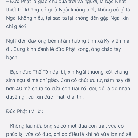
– Đức Phật là giáo chủ của trời và người, là bậc Nhất
thiết trí, không có gì là Ngài không biết, không có gì là
Ngài không hiểu, tại sao ta lại không đến gặp Ngài xin
chỉ giáo?
Nghĩ đến đây ông bèn nhắm hướng tinh xá Kỳ Viên mà
đi. Cung kính đảnh lễ đức Phật xong, ông chắp tay
bạch:
– Bạch đức Thế Tôn đại bi, xin Ngài thương xót chúng
sinh ngu si mà chỉ giáo. Con có chút ưu tư, năm nay đã
hơn 40 mà chưa có đứa con trai nối dõi, đó là do nhân
duyên gì, cúi xin đức Phật khai thị.
Đức Phật trả lời:
– Không lâu nữa ông sẽ có một đứa con trai, vừa có
phúc lại vừa có đức, chỉ có điều là khi nó vừa lớn nó sẽ