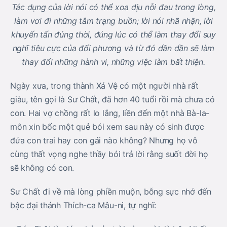
Tác dụng của lời nói có thể xoa dịu nỗi đau trong lòng,
làm vơi đi những tâm trạng buồn; lời nói nhã nhặn, lời
khuyến tấn đúng thời, đúng lúc có thể làm thay đổi suy
nghĩ tiêu cực của đối phương và từ đó dần dần sẽ làm
thay đổi những hành vi, những việc làm bất thiện.
Ngày xưa, trong thành Xá Vệ có một người nhà rất
giàu, tên gọi là Sư Chất, đã hơn 40 tuổi rồi mà chưa có
con. Hai vợ chồng rất lo lắng, liền đến một nhà Bà-la-
môn xin bốc một quẻ bói xem sau này có sinh được
đứa con trai hay con gái nào không? Nhưng họ vô
cùng thất vọng nghe thầy bói trả lời rằng suốt đời họ
sẽ không có con.
Sư Chất đi về mà lòng phiền muộn, bỗng sực nhớ đến
bậc đại thánh Thích-ca Mâu-ni, tự nghĩ: