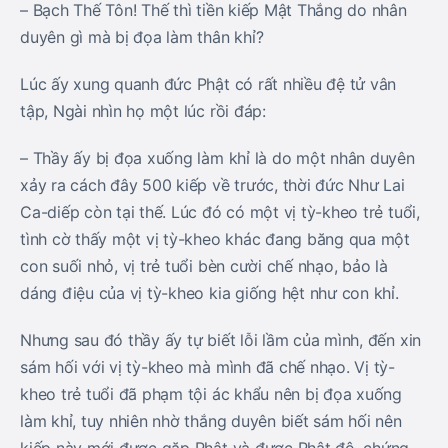
– Bạch Thế Tôn! Thế thì tiền kiếp Mật Thắng do nhân
duyên gì mà bị đọa làm thân khỉ?
Lúc ấy xung quanh đức Phật có rất nhiều đệ tử vân
tập, Ngài nhìn họ một lúc rồi đáp:
– Thầy ấy bị đọa xuống làm khỉ là do một nhân duyên
xảy ra cách đây 500 kiếp về trước, thời đức Như Lai
Ca-diếp còn tại thế. Lúc đó có một vị tỳ-kheo trẻ tuổi,
tình cờ thấy một vị tỳ-kheo khác đang băng qua một
con suối nhỏ, vị trẻ tuổi bèn cười chế nhạo, bảo là
dáng điệu của vị tỳ-kheo kia giống hệt như con khỉ.
Nhưng sau đó thầy ấy tự biết lỗi lầm của mình, đến xin
sám hối với vị tỳ-kheo mà mình đã chế nhạo. Vị tỳ-
kheo trẻ tuổi đã phạm tội ác khẩu nên bị đọa xuống
làm khỉ, tuy nhiên nhờ thắng duyên biết sám hối nên