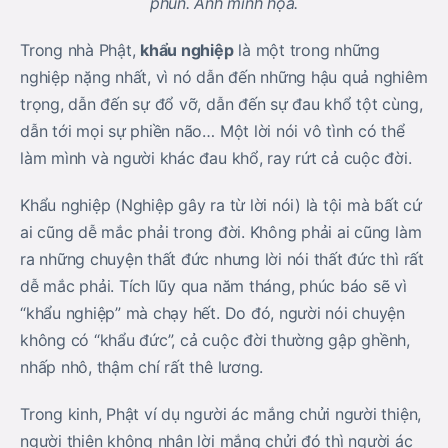
phun. Ảnh minh họa.
Trong nhà Phật,
khẩu nghiệp
là một trong những
nghiệp nặng nhất, vì nó dẫn đến những hậu quả nghiêm
trọng, dẫn đến sự đổ vỡ, dẫn đến sự đau khổ tột cùng,
dẫn tới mọi sự phiền não… Một lời nói vô tình có thể
làm mình và người khác đau khổ, ray rứt cả cuộc đời.
Khẩu nghiệp (Nghiệp gây ra từ lời nói) là tội mà bất cứ
ai cũng dễ mắc phải trong đời. Không phải ai cũng làm
ra những chuyện thất đức nhưng lời nói thất đức thì rất
dễ mắc phải. Tích lũy qua năm tháng, phúc báo sẽ vì
“khẩu nghiệp” mà chạy hết. Do đó, người nói chuyện
không có “khẩu đức”, cả cuộc đời thường gập ghềnh,
nhấp nhô, thậm chí rất thê lương.
Trong kinh, Phật ví dụ người ác mắng chửi người thiện,
người thiện không nhận lời mắng chửi đó thì người ác