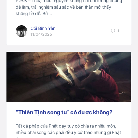
PGĐS – Thoạt đầu, nguyện không nói dối tưởng chừng
dễ làm, trải nghiệm sâu sắc về bản thân mới thấy
không hề dễ. Bởi…
Cõi Bình Yên
1
11/04/2025
“Thiền Tịnh song tu” có được không?
Tất cả pháp của Phật dạy tuy có chia ra nhiều môn,
nhiều phái song các phái đều y cứ theo những gì Phật