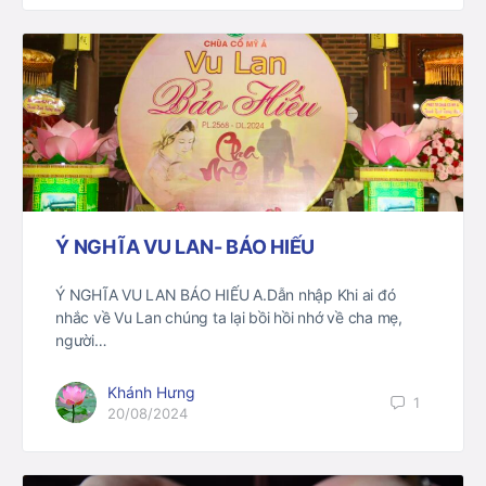
Ý NGHĨA VU LAN- BÁO HIẾU
Ý NGHĨA VU LAN BÁO HIẾU A.Dẫn nhập Khi ai đó
nhắc về Vu Lan chúng ta lại bồi hồi nhớ về cha mẹ,
người…
Khánh Hưng
1
20/08/2024