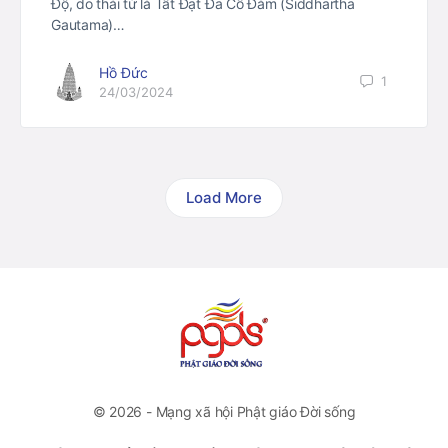
Độ, do thái tử là Tất Đạt Đa Cồ Đàm (Siddhārtha
Gautama)…
Hồ Đức
1
24/03/2024
Load More
© 2026 - Mạng xã hội Phật giáo Đời sống