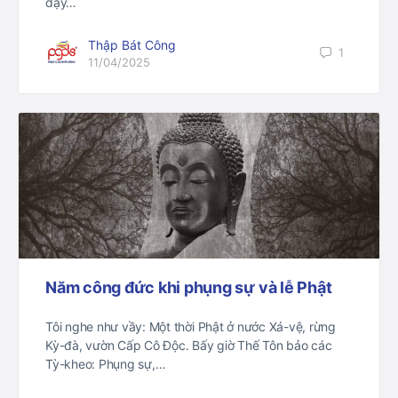
dạy…
Thập Bát Công
1
11/04/2025
Năm công đức khi phụng sự và lễ Phật
Tôi nghe như vầy: Một thời Phật ở nước Xá-vệ, rừng
Kỳ-đà, vườn Cấp Cô Ðộc. Bấy giờ Thế Tôn bảo các
Tỳ-kheo: Phụng sự,…