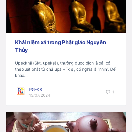
Khái niệm xả trong Phật giáo Nguyên
Thủy
Upekkhā (Skt. upekṣā), thường được dịch là xả, có
thể xuất phát từ chữ upa + īk ṣ , có nghĩa là “nhìn”. Để
khảo…
PG-ĐS
1
15/07/2024