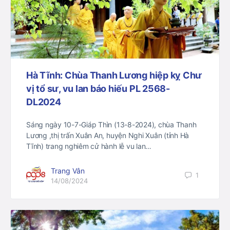
Hà Tĩnh: Chùa Thanh Lương hiệp kỵ Chư
vị tổ sư, vu lan báo hiếu PL 2568-
DL2024
Sáng ngày 10-7-Giáp Thìn (13-8-2024), chùa Thanh
Lương ,thị trấn Xuân An, huyện Nghi Xuân (tỉnh Hà
Tĩnh) trang nghiêm cử hành lễ vu lan…
Trang Vân
1
14/08/2024