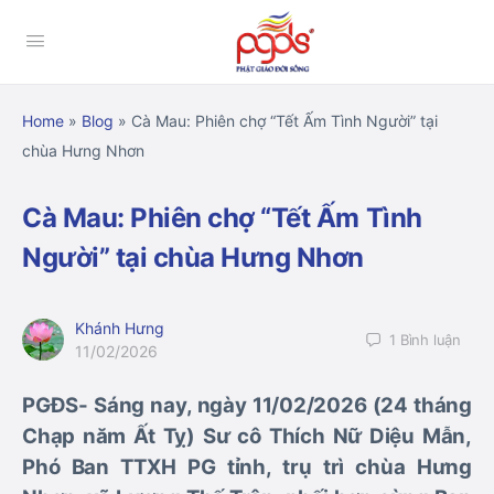
Home
»
Blog
»
Cà Mau: Phiên chợ “Tết Ấm Tình Người” tại
chùa Hưng Nhơn
Cà Mau: Phiên chợ “Tết Ấm Tình
Người” tại chùa Hưng Nhơn
Khánh Hưng
1
Bình luận
11/02/2026
PGĐS- Sáng nay, ngày 11/02/2026 (24 tháng
Chạp năm Ất Tỵ) Sư cô Thích Nữ Diệu Mẫn,
Phó Ban TTXH PG tỉnh, trụ trì chùa Hưng