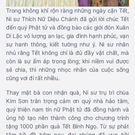
Trong không khí rộn ràng những ngày cận Tết,
Ni sư Thích Nữ Diệu Chánh đã gửi lời chúc Tết
đến quý Phật tử và đồng bào các giới đón Xuân
Di Lặc vô lượng an lạc, gia đình hạnh phúc, vạn
sự hanh thông, kiết tường như ý. Ni sư nhắn
nhủ rằng Tết không chỉ là đủ đầy vật chất, mà
còn là sự ấm áp trong lòng; khi niềm vui được
sẻ chia, thì những nhọc nhằn của cuộc sống
cũng vơi đi rất nhiều.
Thay mặt bà con nhận quà, Ni sư trụ trì chùa
Kim Sơn trân trọng cảm ơn quý nhà hảo tâm,
quý thiện nam tín nữ Phật tử đã đồng hành và
ủng hộ tạo nên thành công cho chương trình
tặng 1000 phần quà Tết Bính Ngọ. Từ sự phát
tâm bồ đề hôm nay, đại chúng đã vun bồi