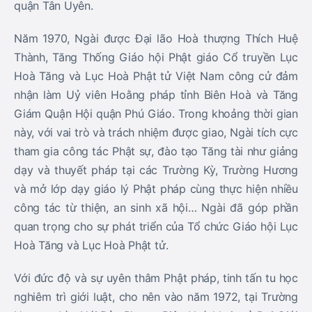
và mở lớp dạy giáo lý Phật pháp cùng thực hiện nhiều
công tác từ thiện, an sinh xã hội… Ngài đã góp phần
quan trọng cho sự phát triển của Tổ chức Giáo hội Lục
Hoà Tăng và Lục Hoà Phật tử.
Với đức độ và sự uyên thâm Phật pháp, tinh tấn tu học
nghiêm trì giới luật, cho nên vào năm 1972, tại Trường
Hương chùa Núi Bửu Phong, Biên Hoà khai mở Đại Giới
đàn, Ngài được công cử vào hàng Tam sư, Yết-ma A-
xà-lê. Vào năm 1982, với công đức cống hiến cho đạo
pháp và dân tộc, Yết-ma Thiện An được chư Sơn
Thiền đức Giáo hội Phật giáo Cổ truyền Việt Nam công
cử làm Hoà thượng Đàn đầu tại Đại Giới đàn Tổ đình
Long Thiền. Năm 1985, khi Ban Đại diện Phật giáo
huyện Tân Uyên thành lập, Ngài được mời làm Chứng
minh Huyện hội Phật giáo Tân Uyên; vào năm 1987,