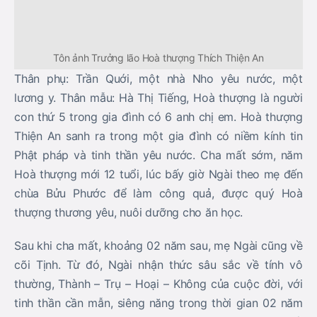
Hoà thượng mới 12 tuổi, lúc bấy giờ Ngài theo mẹ đến
chùa Bửu Phước để làm công quả, được quý Hoà
thượng thương yêu, nuôi dưỡng cho ăn học.
Sau khi cha mất, khoảng 02 năm sau, mẹ Ngài cũng về
cõi Tịnh. Từ đó, Ngài nhận thức sâu sắc về tính vô
thường, Thành – Trụ – Hoại – Không của cuộc đời, với
tinh thần cần mẫn, siêng năng trong thời gian 02 năm
được nuôi dưỡng ăn học tại chùa, Hoà thượng quyết
định xuất gia theo lý tưởng giải thoát, giác ngộ của
Đức Phật và được Hoà thượng Từ Chí – Trụ trì chùa
Bửu Phước thế phát xuất gia và ban cho pháp hiệu
Thiện An. Từ đây, một trang sử mới được mở ra cho lý
tưởng giải thoát, giác ngộ trong cuộc đời xuất gia,
hành đạo của mình.
Hội đủ duyên lành, vào năm Mậu Dần (1938), khi vừa
tròn 20 tuổi, với túc duyên thù thắng và hạnh nguyện