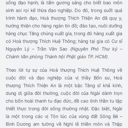
Theo lời tự sự của Hoà thượng Thích Huệ Thông về
cuộc đời và đạo nghiệp của vị thầy Bổn sư, Hoà
thượng Thích Thiện An là một bậc Tăng sĩ khả kính,
dung dị giữa đời thường, cuộc đời của Ngài dành trọn
cho bổn hoài thanh tu đạo đức, đề cao tinh thần tu tập
thiết thực trong đời sống thường nhật. Đặc biệt, Ngài
là một trong các vị Tôn túc của vùng đất Sông Bé –
Bình Dương am tường về Nghi lễ thiền môn và Thập
khoa Ứng phú đạo tràng ở Nam bộ, Hoà thượng đã
vận dụng những nghi thức hành trì cùng từng lời huấn
thị, cảnh văn vào ngay trong cuộc sống tu tập hằng
ngày, qua đó Ngài luôn răng dạy đồ chúng tu tập theo
hành trạng và tư tưởng thiền học của các bậc Tổ sư.
Dung dị ngay trong những lời giáo huấn, Ngài khai mở
cho chúng đệ tử nhận chân được lẽ vô thường chỉ qua
những câu kệ thân thuộc trong các buổi hành trì, công
phu thường nhật của Thiền môn như:
“Thị nhật dĩ quá,