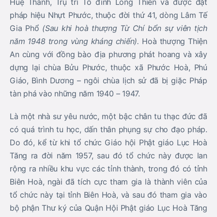
có quá trình tu học, dấn thân phụng sự cho đạo pháp.
Do đó, kể từ khi tổ chức Giáo hội Phật giáo Lục Hoà
Tăng ra đời năm 1957, sau đó tổ chức này được lan
rộng ra nhiều khu vực các tỉnh thành, trong đó có tỉnh
Biên Hoà, ngài đã tích cực tham gia là thành viên của
tổ chức này tại tỉnh Biên Hoà, và sau đó tham gia vào
bộ phận Thư ký của Quận Hội Phật giáo Lục Hoà Tăng
quận Tân Uyên.
Năm 1970, Ngài được Đại lão Hoà thượng Thích Huệ
Thành, Tăng Thống Giáo hội Phật giáo Cổ truyền Lục
Hoà Tăng và Lục Hoà Phật tử Việt Nam công cử đảm
nhận làm Uỷ viên Hoằng pháp tỉnh Biên Hoà và Tăng
Giám Quận Hội quận Phú Giáo. Trong khoảng thời gian
này, với vai trò và trách nhiệm được giao, Ngài tích cực
tham gia công tác Phật sự, đào tạo Tăng tài như giảng
dạy và thuyết pháp tại các Trường Kỳ, Trường Hương