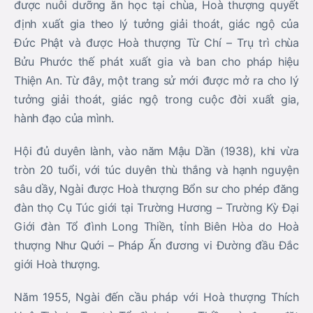
sâu dầy, Ngài được Hoà thượng Bổn sư cho phép đăng
đàn thọ Cụ Túc giới tại Trường Hương – Trường Kỳ Đại
Giới đàn Tổ đình Long Thiền, tỉnh Biên Hòa do Hoà
thượng Như Quới – Pháp Ấn đương vi Đường đầu Đắc
giới Hoà thượng.
Năm 1955, Ngài đến cầu pháp với Hoà thượng Thích
Huệ Thành, Trụ trì Tổ đình Long Thiền và được đặt
pháp hiệu Nhựt Phước, thuộc đời thứ 41, dòng Lâm Tế
Gia Phổ
(Sau khi hoà thượng Từ Chí bổn sự viên tịch
năm 1948 trong vùng kháng chiến).
Hoà thượng Thiện
An cùng với đồng bào địa phương phát hoang và xây
dựng lại chùa Bửu Phước, thuộc xã Phước Hoà, Phú
Giáo, Bình Dương – ngôi chùa lịch sử đã bị giặc Pháp
tàn phá vào những năm 1940 – 1947.
Là một nhà sư yêu nước, một bậc chân tu thạc đức đã