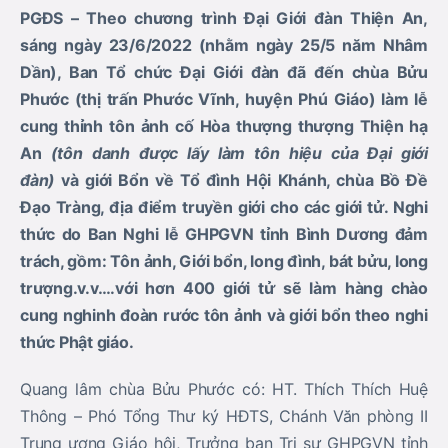
PGĐS – Theo chương trình Đại Giới đàn
Thiện An,
sáng ngày 23/6/2022 (nhằm ngày 25/5 năm Nhâm
Dần), Ban Tổ chức Đại Giới đàn đã đến chùa Bửu
Phước (thị trấn Phước Vĩnh, huyện Phú Giáo) làm lễ
cung thỉnh tôn ảnh cố Hòa thượng thượng Thiện hạ
An
(tôn danh được lấy làm tôn hiệu của Đại giới
đàn)
và giới Bổn về Tổ đình Hội Khánh, chùa Bồ Đề
Đạo Tràng, địa điểm truyền giới cho các giới tử. Nghi
thức do Ban Nghi lễ GHPGVN tỉnh Bình Dương đảm
trách, gồm: Tôn ảnh, Giới bổn, long đình, bát bửu, long
trượng.v.v….với hơn 400 giới tử sẽ làm hàng chào
cung nghinh đoàn rước tôn ảnh và giới bổn theo nghi
thức Phật giáo.
Quang lâm chùa Bửu Phước có: HT. Thích Thích Huệ
Thông – Phó Tổng Thư ký HĐTS, Chánh Văn phòng II
Trung ương Giáo hội, Trưởng ban Trị sự GHPGVN tỉnh