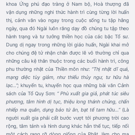
mạng diệc tùy giảm, như thiểu thủy ngư, tư hữu hà
lạc…”;
khuyến tu, khuyến học qua những bài văn Cảnh
sách của Tổ Quy Sơn:
“ Phù xuất gia giả, phát túc siêu
phương, tâm hình dị tục, thiệu long thánh chủng, chấn
nhiếp ma quân, dụng báo tứ ân, bạt tế tam hữu…”
(Là
người xuất gia phải cất bước vượt tới phương trời cao
rộng, tâm tánh và hình dung khác hẳn thế tục, tiếp nối
một cách rạng rỡ dòng giống của Phật, làm cho ma
quân phải khiếp sợ khuất phục, với mục đích báo đáp
bốn ân, cứu vớt ba cõi…). Đây cũng chính là bổn hoài,
là đạo nghiệp của một tu sĩ Phật giáo mà Hoà thượng
Thiện An luôn tâm niệm cống hiến cho Đạo pháp và
Dân tộc. Qua đó, cho thấy tinh thần tu học và hoằng
truyền chánh pháp của Hòa thượng là một tấm gương
tinh tấn, bất thối chuyển, không bao giờ tự mãn
nguyện và an nghỉ. Hình ảnh Hòa thượng với đức tướng
Bi – Dũng đỉnh đạc là những nét sáng ngời và cao đẹp,