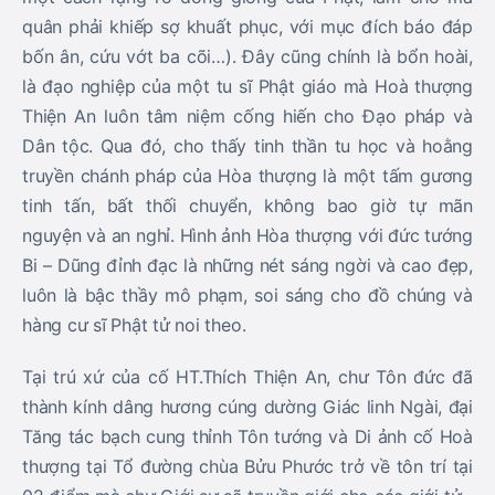
luôn là bậc thầy mô phạm, soi sáng cho đồ chúng và
hàng cư sĩ Phật tử noi theo.
Tại trú xứ của cố HT.Thích Thiện An, chư Tôn đức đã
thành kính dâng hương cúng dường Giác linh Ngài, đại
Tăng tác bạch cung thỉnh Tôn tướng và Di ảnh cố Hoà
thượng tại Tổ đường chùa Bửu Phước trở về tôn trí tại
02 điểm mà chư Giới sư sẽ truyền giới cho các giới tử.