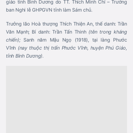
giáo tỉnh Bình Dương do TT. Thích Minh Chí – Trưởng
ban Nghi lễ GHPGVN tỉnh làm Sám chủ.
Trưởng lão Hoà thượng Thích Thiện An, thế danh: Trần
Văn Mạnh; Bí danh: Trần Tấn Thinh
(tên trong kháng
chiến);
Sanh năm Mậu Ngọ (1918), tại làng Phước
Vĩnh
(nay thuộc thị trấn Phước Vĩnh, huyện Phú Giáo,
tỉnh Bình Dương).
Tôn ảnh Trưởng lão Hoà thượng Thích Thiện An
Thân phụ: Trần Quới, một nhà Nho yêu nước, một
lương y. Thân mẫu: Hà Thị Tiếng, Hoà thượng là người
con thứ 5 trong gia đình có 6 anh chị em. Hoà thượng
Thiện An sanh ra trong một gia đình có niềm kính tin
Phật pháp và tinh thần yêu nước. Cha mất sớm, năm