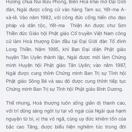
Ngài được cung thỉnh Chứng minh Ban Trị sự Tỉnh hội
Phật giáo Sông Bé và sau đó được cung thỉnh tiếp tục
Chứng minh Ban Trị sự Tỉnh hội Phật giáo Bình Dương.
Thế nhưng, Hoà thượng luôn sống giản dị thanh cao,
với trí dũng sáng ngời tự tại vô ngại của Ngài qua hạnh
nguyện từ bi, vị tha vô ngã, cùng uy đức khiêm tốn của
bậc cao Tăng, được biểu hiện nghiêm túc trong đời
sống đạo hạnh, là tấm gương sáng cho biết bao môn
sinh soi rọi kế thừa đạo nghiệp. Do đó, trong suốt quá
trình hành đạo, Hoà thượng Thích Thiện An đã quy y,
hướng thiện cho hàng ngàn tín đồ; đào tạo, nuôi dưỡng
hàng chục Tăng chúng xuất gia, trong đó hàng xuất gia
có Hoà thượng Thích Huệ Thông; hàng tại gia có Cư sĩ
Nguyên Lý – Trần Văn Sao
(Nguyên Phó Thư ký –
Chánh Văn phòng Thành hội Phật giáo TP. HCM).