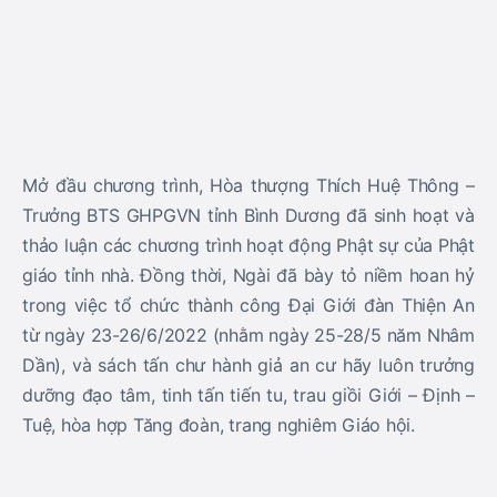
Sau đó, thiền đường nhị bộ đại chúng đã quang lâm đại
hùng bửu điện đảnh lễ Tam bảo, đạo tràng an tịnh
thính giới từ sự trùng tuyên của HT. Thích Huệ Thông,
để ôn lại những lời Phật dạy lấy đó lấy đó làm chất liệu
để thanh lọc thân tâm, luôn sống tỉnh thức, thanh tịnh
Tăng đoàn, trang nghiêm Giáo hội.