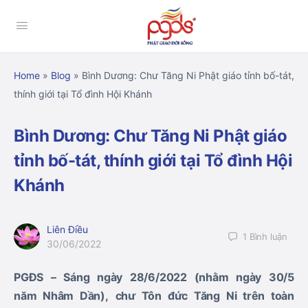
Home
»
Blog
»
Bình Dương: Chư Tăng Ni Phật giáo tỉnh bố-tát,
thính giới tại Tổ đình Hội Khánh
Bình Dương: Chư Tăng Ni Phật giáo
tỉnh bố-tát, thính giới tại Tổ đình Hội
Khánh
Liên Điều
1
Bình luận
30/06/2022
PGĐS – S
áng ngày
28
/
6
/20
22
(nhằm ngày 30/5
năm
Nhâm Dần
)
,
c
hư
Tôn đức
Tăng
Ni trên toàn