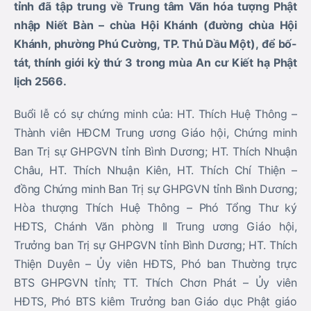
tỉnh
đã tập trung về Trung tâm Văn hóa tượng Phật
nhập Niết Bàn – chùa Hội Khánh (đường chùa Hội
Khánh,
phường Phú Cường,
TP. Thủ Dầu Một),
để
bố-
tát, thính giới kỳ thứ 3 trong mùa An cư Kiết hạ Phật
lịch 2566.
Buổi lễ có sự chứng minh của: HT. Thích Huệ Thông –
Thành viên HĐCM Trung ương Giáo hội, Chứng minh
Ban Trị sự GHPGVN tỉnh Bình Dương; HT. Thích Nhuận
Châu, HT. Thích Nhuận Kiên, HT. Thích Chí Thiện –
đồng Chứng minh Ban Trị sự GHPGVN tỉnh Bình Dương;
Hòa thượng Thích Huệ Thông – Phó Tổng Thư ký
HĐTS, Chánh Văn phòng II Trung ương Giáo hội,
Trưởng ban Trị sự GHPGVN tỉnh Bình Dương; HT. Thích
Thiện Duyên – Ủy viên HĐTS, Phó ban Thường trực
BTS GHPGVN tỉnh; TT. Thích Chơn Phát – Ủy viên
HĐTS, Phó BTS kiêm Trưởng ban Giáo dục Phật giáo