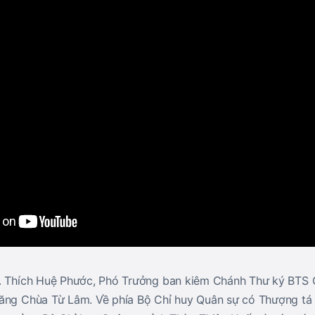
T. Thích Huệ Phước, Phó Trưởng ban kiêm Chánh Thư ký BTS
Tăng Chùa Từ Lâm. Về phía Bộ Chỉ huy Quân sự có Thượng t