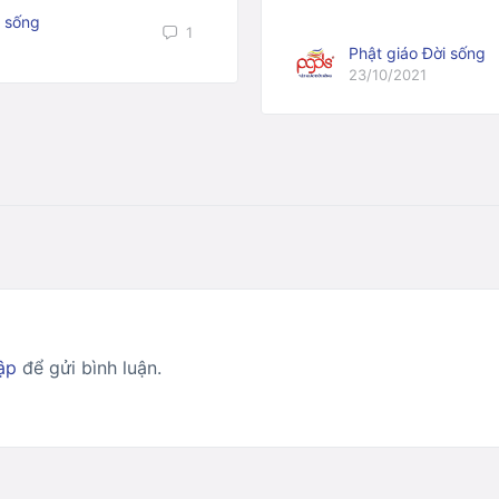
i sống
1
Phật giáo Đời sống
23/10/2021
ập
để gửi bình luận.