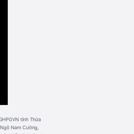
 GHPGVN tỉnh Thừa
á Ngô Nam Cường,