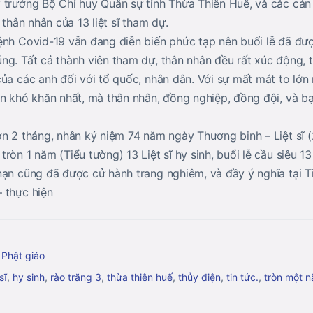
 trưởng Bộ Chỉ huy Quân sự tỉnh Thừa Thiên Huế, và các cán 
 thân nhân của 13 liệt sĩ tham dự.
ệnh Covid-19 vẫn đang diễn biến phức tạp nên buổi lễ đã đượ
ng. Tất cả thành viên tham dự, thân nhân đều rất xúc động, 
ủa các anh đối với tổ quốc, nhân dân. Với sự mất mát to lớn
n khó khăn nhất, mà thân nhân, đồng nghiệp, đồng đội, và bạ
ơn 2 tháng, nhân kỷ niệm 74 năm ngày Thương binh – Liệt sĩ 
òn 1 năm (Tiểu tường) 13 Liệt sĩ hy sinh, buổi lễ cầu siêu 13 
nạn cũng đã được cử hành trang nghiêm, và đầy ý nghĩa tại T
 thực hiện
 Phật giáo
sĩ
,
hy sinh
,
rào trăng 3
,
thừa thiên huế
,
thủy điện
,
tin tức.
,
tròn một 