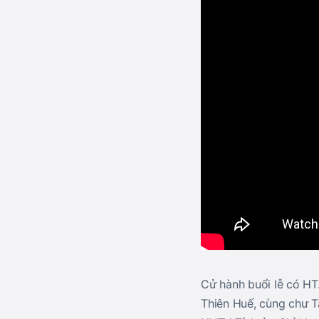
Cử hành buổi lễ có H
Thiên Huế, cùng chư 