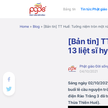
Bảng tin
Tin tức Phật giáo
Home
»
Blog
»
[Bản tin] TT Huế: Tưởng niệm tròn một năm
[Bản tin] 
13 liệt sĩ 
Phật giáo Đời sốn
04/10/2021
Sáng ngày 02/10/2021
buổi lễ cầu nguyện tr
điện Rào Trăng 3 đã t
Thừa Thiên Huế).