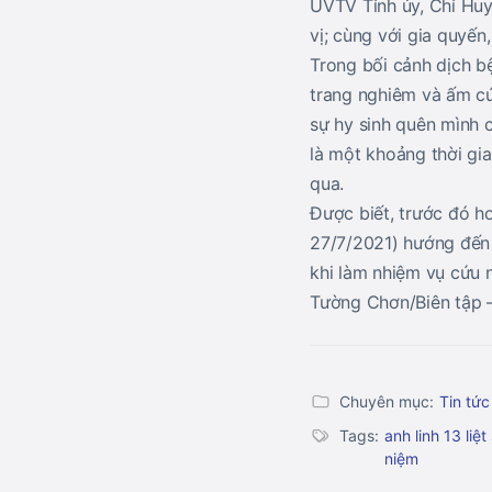
UVTV Tỉnh ủy, Chỉ Huy
vị; cùng với gia quyến,
Trong bối cảnh dịch b
trang nghiêm và ấm cú
sự hy sinh quên mình c
là một khoảng thời gia
qua.
Được biết, trước đó h
27/7/2021) hướng đến tr
khi làm nhiệm vụ cứu 
Tường Chơn/Biên tập –
Chuyên mục:
Tin tức
Tags:
anh linh 13 liệt 
niệm