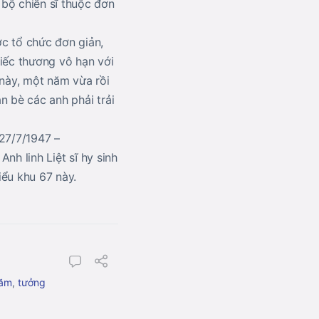
bộ chiến sĩ thuộc đơn
c tổ chức đơn giản,
tiếc thương vô hạn với
 này, một năm vừa rồi
n bè các anh phải trải
(27/7/1947 –
Anh linh Liệt sĩ hy sinh
iểu khu 67 này.
năm
,
tưởng