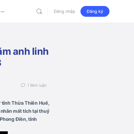
Đăng nhập
Đăng ký
More
options
ăm anh linh
3
1
Bình luận
 tỉnh Thừa Thiên Huế,
nhân mất tích tại thuỷ
Phong Điền, tỉnh