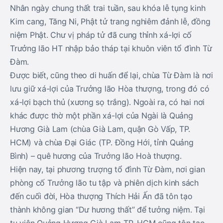
Nhân ngày chung thất trai tuần, sau khóa lễ tụng kinh
Kim cang, Tăng Ni, Phật tử trang nghiêm đảnh lễ, đồng
niệm Phật. Chư vị pháp tử đã cung thỉnh xá-lợi cố
Trưởng lão HT nhập bảo tháp tại khuôn viên tổ đình Từ
Đàm.
Được biết, cũng theo di huấn để lại, chùa Từ Đàm là nơi
lưu giữ xá-lợi của Trưởng lão Hòa thượng, trong đó có
xá-lợi bạch thủ (xương sọ trắng). Ngoài ra, có hai nơi
khác được thờ một phần xá-lợi của Ngài là Quảng
Hương Già Lam (chùa Già Lam, quận Gò Vấp, TP.
HCM) và chùa Đại Giác (TP. Đồng Hới, tỉnh Quảng
Bình) – quê hương của Trưởng lão Hoà thượng.
Hiện nay, tại phương trượng tổ đình Từ Đàm, nơi gian
phòng cố Trưởng lão tu tập và phiên dịch kinh sách
đến cuối đời, Hòa thượng Thích Hải Ấn đã tôn tạo
thành không gian “Dư hương thất” để tưởng niệm. Tại