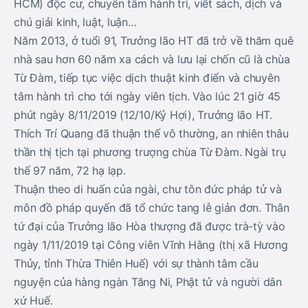
HCM) độc cư, chuyên tâm hành trì, viết sách, dịch và
chú giải kinh, luật, luận…
Năm 2013, ở tuổi 91, Trưởng lão HT đã trở về thăm quê
nhà sau hơn 60 năm xa cách và lưu lại chốn cũ là chùa
Từ Đàm, tiếp tục việc dịch thuật kinh điển và chuyên
tâm hành trì cho tới ngày viên tịch. Vào lúc 21 giờ 45
phút ngày 8/11/2019 (12/10/Kỷ Hợi), Trưởng lão HT.
Thích Trí Quang đã thuận thế vô thường, an nhiên thâu
thần thị tịch tại phương trượng chùa Từ Đàm. Ngài trụ
thế 97 năm, 72 hạ lạp.
Thuận theo di huấn của ngài, chư tôn đức pháp tử và
môn đồ pháp quyến đã tổ chức tang lễ giản đơn. Thân
tứ đại của Trưởng lão Hòa thượng đã được trà-tỳ vào
ngày 1/11/2019 tại Công viên Vĩnh Hằng (thị xã Hương
Thủy, tỉnh Thừa Thiên Huế) với sự thành tâm cầu
nguyện của hàng ngàn Tăng Ni, Phật tử và người dân
xứ Huế.