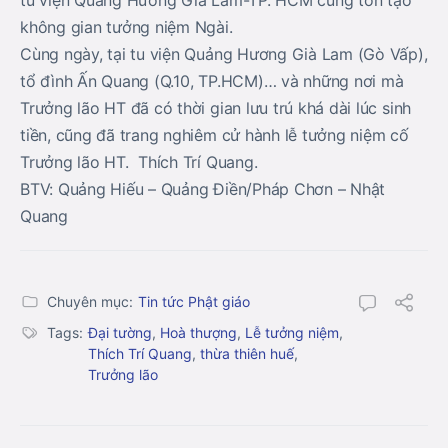
tu viện Quảng Hương Già Lam-TP. HCM cũng tôn tạo
không gian tưởng niệm Ngài.
Cùng ngày, tại tu viện Quảng Hương Già Lam (Gò Vấp),
tổ đình Ấn Quang (Q.10, TP.HCM)… và những nơi mà
Trưởng lão HT đã có thời gian lưu trú khá dài lúc sinh
tiền, cũng đã trang nghiêm cử hành lễ tưởng niệm cố
Trưởng lão HT. Thích Trí Quang.
BTV: Quảng Hiếu – Quảng Điền/Pháp Chơn – Nhật
Quang
Chuyên mục:
Tin tức Phật giáo
Tags:
Đại tường
,
Hoà thượng
,
Lễ tưởng niệm
,
Thích Trí Quang
,
thừa thiên huế
,
Trưởng lão