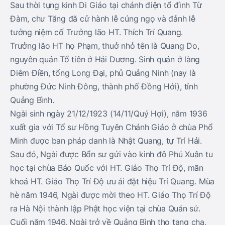
Sau thời tụng kinh Di Giáo tại chánh điện tổ đình Từ
Đàm, chư Tăng đã cử hành lễ cúng ngọ và đảnh lễ
tưởng niệm cố Trưởng lão HT. Thích Trí Quang.
Trưởng lão HT họ Phạm, thuở nhỏ tên là Quang Do,
nguyên quán Tổ tiên ở Hải Dương. Sinh quán ở làng
Diêm Điền, tổng Long Đại, phủ Quảng Ninh (nay là
phường Đức Ninh Đông, thành phố Đồng Hới), tỉnh
Quảng Bình.
Ngài sinh ngày 21/12/1923 (14/11/Quý Hợi), năm 1936
xuất gia với Tổ sư Hồng Tuyên Chánh Giáo ở chùa Phổ
Minh được ban pháp danh là Nhật Quang, tự Trí Hải.
Sau đó, Ngài được Bổn sư gửi vào kinh đô Phú Xuân tu
học tại chùa Báo Quốc với HT. Giáo Thọ Trí Độ, mãn
khoá HT. Giáo Thọ Trí Độ ưu ái đặt hiệu Trí Quang. Mùa
hè năm 1946, Ngài được mời theo HT. Giáo Thọ Trí Độ
ra Hà Nội thành lập Phật học viện tại chùa Quán sứ.
Cuối năm 1946, Ngài trở về Quảng Bình thọ tang cha,