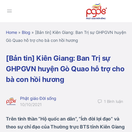
Home
»
Blog
»
[Bản tin] Kiên Giang: Ban Trị sự GHPGVN huyện
Gò Quao hỗ trợ cho bà con hồi hương
[Bản tin] Kiên Giang: Ban Trị sự
GHPGVN huyện Gò Quao hỗ trợ cho
bà con hồi hương
Phật giáo Đời sống
1
Bình luận
10/10/2021
Trên tinh thần “Hộ quốc an dân”
,
“Ích đời lợi đạo” và
theo sự chỉ đạo của Thường trực BTS tỉnh Kiên Giang