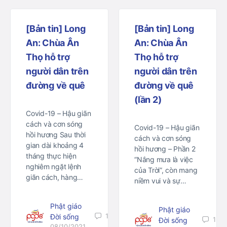
[Bản tin] Long
[Bản tin] Long
An: Chùa Ân
An: Chùa Ân
Thọ hỗ trợ
Thọ hỗ trợ
người dân trên
người dân trên
đường về quê
đường về quê
(lần 2)
Covid-19 – Hậu giãn
cách và cơn sóng
Covid-19 – Hậu giãn
hồi hương Sau thời
cách và cơn sóng
gian dài khoảng 4
hồi hương – Phần 2
tháng thực hiện
“Nắng mưa là việc
nghiêm ngặt lệnh
của Trời”, còn mang
giãn cách, hàng…
niềm vui và sự…
Phật giáo
Phật giáo
1
Đời sống
1
Đời sống
08/10/2021