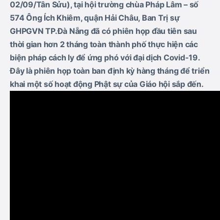
02/09/Tân Sửu),
tại hội trường chùa Pháp Lâm – số
574 Ông Ích Khiêm, quận Hải Châu, Ban Trị sự
GHPGVN TP.Đà Nẵng đã có phiên họp đầu tiên sau
thời gian hơn 2 tháng toàn thành phố thực hiện các
biện pháp cách ly để ứng phó với đại dịch Covid-19.
Đây là phiên họp toàn ban định kỳ hàng tháng để triển
khai một số hoạt động Phật sự của Giáo hội sắp đến.