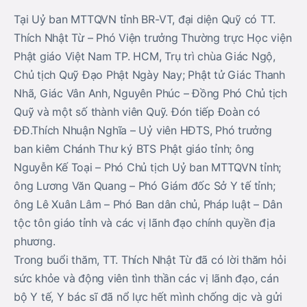
Tại Uỷ ban MTTQVN tỉnh BR-VT, đại diện Quỹ có TT.
Thích Nhật Từ – Phó Viện trưởng Thường trực Học viện
Phật giáo Việt Nam TP. HCM, Trụ trì chùa Giác Ngộ,
Chủ tịch Quỹ Đạo Phật Ngày Nay; Phật tử Giác Thanh
Nhã, Giác Vân Anh, Nguyên Phúc – Đồng Phó Chủ tịch
Quỹ và một số thành viên Quỹ. Đón tiếp Đoàn có
ĐĐ.Thích Nhuận Nghĩa – Uỷ viên HĐTS, Phó trưởng
ban kiêm Chánh Thư ký BTS Phật giáo tỉnh; ông
Nguyễn Kế Toại – Phó Chủ tịch Uỷ ban MTTQVN tỉnh;
ông Lương Văn Quang – Phó Giám đốc Sở Y tế tỉnh;
ông Lê Xuân Lâm – Phó Ban dân chủ, Pháp luật – Dân
tộc tôn giáo tỉnh và các vị lãnh đạo chính quyền địa
phương.
Trong buổi thăm, TT. Thích Nhật Từ đã có lời thăm hỏi
sức khỏe và động viên tình thần các vị lãnh đạo, cán
bộ Y tế, Y bác sĩ đã nổ lực hết mình chống dịc và gửi